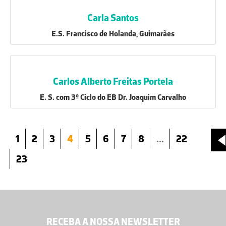
Carla Santos
E.S. Francisco de Holanda, Guimarães
Carlos Alberto Freitas Portela
E. S. com 3º Ciclo do EB Dr. Joaquim Carvalho
1
2
3
4
5
6
7
8
...
22
23
RECEBA A NOSSA NEWSLETTER