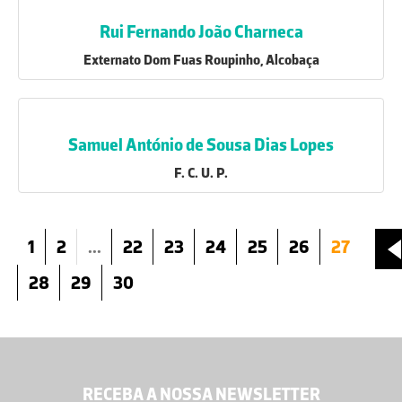
Rui Fernando João Charneca
Externato Dom Fuas Roupinho, Alcobaça
Samuel António de Sousa Dias Lopes
F. C. U. P.
1
2
...
22
23
24
25
26
27
28
29
30
RECEBA A NOSSA NEWSLETTER