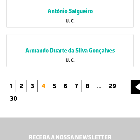
António Salgueiro
U. C.
Armando Duarte da Silva Gonçalves
U. C.
1
2
3
4
5
6
7
8
...
29
30
RECEBA A NOSSA NEWSLETTER