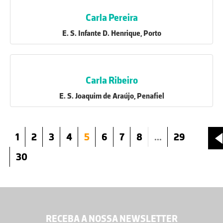
Carla Pereira
E. S. Infante D. Henrique, Porto
Carla Ribeiro
E. S. Joaquim de Araújo, Penafiel
1
2
3
4
5
6
7
8
...
29
30
RECEBA A NOSSA NEWSLETTER