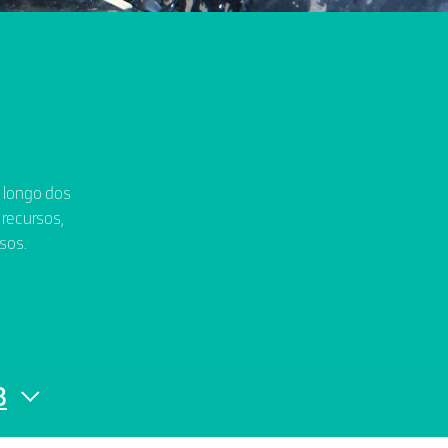
o longo dos
 recursos,
sos.
3