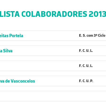
LISTA COLABORADORES 201
eitas Portela
E. S. com 3º Cicl
a Silva
F. C. U. L.
F. C. U. L.
lva de Vasconcelos
F. C. U. P.