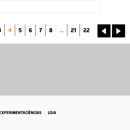
3
4
5
6
7
8
...
21
22
«
»
EXPERIMENTACIÊNCIAS
LOJA