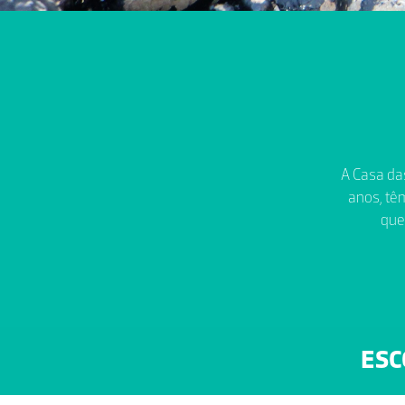
A Casa das
anos, têm
que
ESC