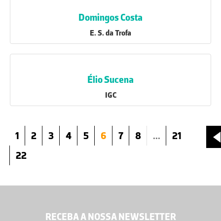
Domingos Costa
E. S. da Trofa
Élio Sucena
IGC
1
2
3
4
5
6
7
8
...
21
22
RECEBA A NOSSA NEWSLETTER