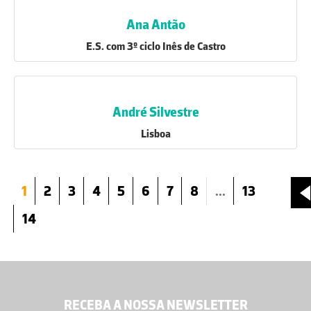
Ana Antão
E.S. com 3º ciclo Inês de Castro
André Silvestre
Lisboa
1
2
3
4
5
6
7
8
...
13
14
RECEBA A NOSSA NEWSLETTER