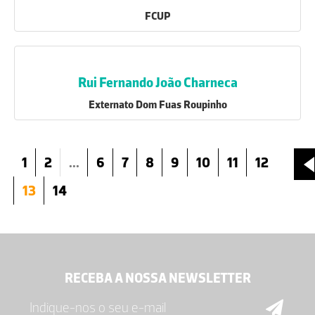
FCUP
Rui Fernando João Charneca
Externato Dom Fuas Roupinho
1
2
...
6
7
8
9
10
11
12
13
14
RECEBA A NOSSA NEWSLETTER