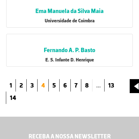
Ema Manuela da Silva Maia
Universidade de Coimbra
Fernando A. P. Basto
E. S. Infante D. Henrique
1
2
3
4
5
6
7
8
...
13
14
RECEBA A NOSSA NEWSLETTER