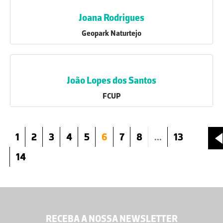
Joana Rodrigues
Geopark Naturtejo
João Lopes dos Santos
FCUP
1
2
3
4
5
6
7
8
...
13
14
RECEBA A NOSSA NEWSLETTER