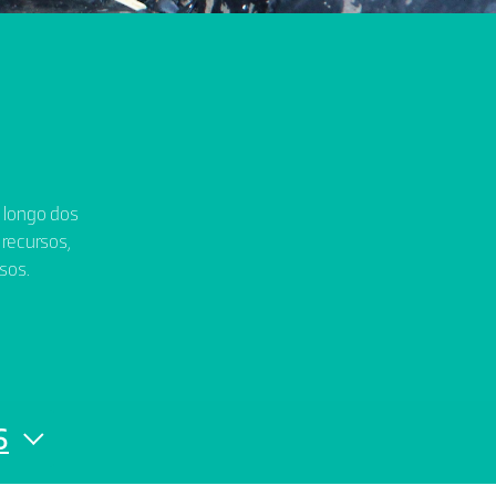
o longo dos
 recursos,
sos.
6