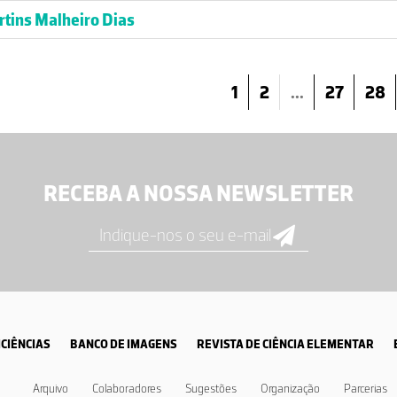
tins Malheiro Dias
1
2
...
27
28
RECEBA A NOSSA NEWSLETTER
CIÊNCIAS
BANCO DE IMAGENS
REVISTA DE CIÊNCIA ELEMENTAR
Arquivo
Colaboradores
Sugestões
Organização
Parcerias