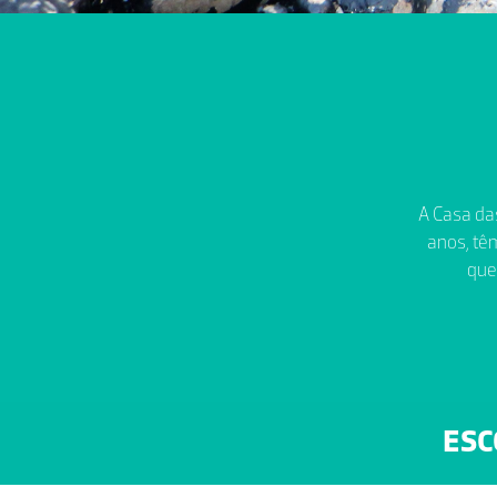
A Casa das
anos, têm
que
ESC