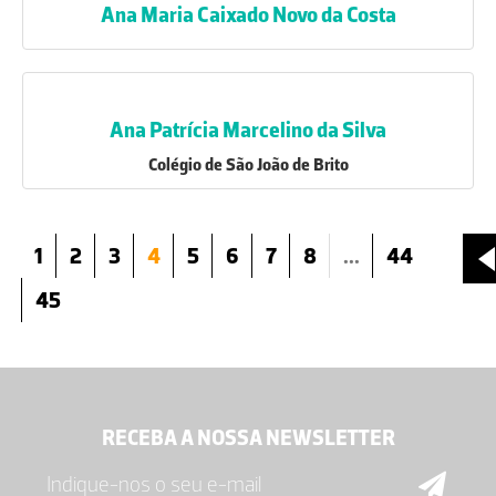
Ana Maria Caixado Novo da Costa
Ana Patrí­cia Marcelino da Silva
Colégio de São João de Brito
1
2
3
4
5
6
7
8
...
44
45
RECEBA A NOSSA NEWSLETTER