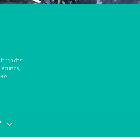
o longo dos
 recursos,
sos.
7