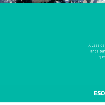
A Casa das
anos, têm
que
ESC