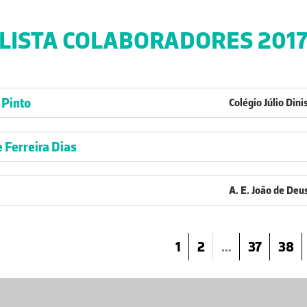
LISTA COLABORADORES 201
 Pinto
Colégio Júlio Dini
 Ferreira Dias
A. E. João de Deus
1
2
...
37
38