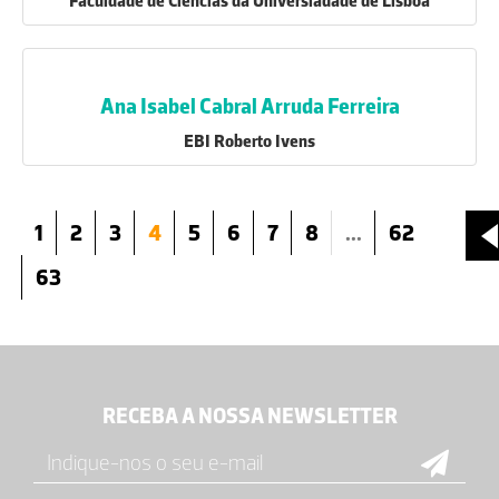
Faculdade de Ciências da Universiadade de Lisboa
Ana Isabel Cabral Arruda Ferreira
EBI Roberto Ivens
1
2
3
4
5
6
7
8
...
62
63
RECEBA A NOSSA NEWSLETTER