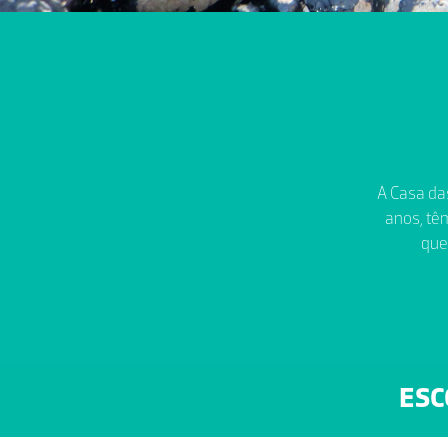
A Casa das
anos, têm
que
ESC