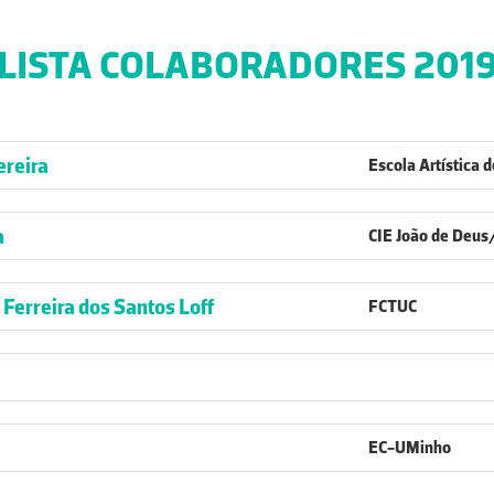
LISTA COLABORADORES 201
ereira
Escola Artística 
a
CIE João de Deu
Ferreira dos Santos Loff
FCTUC
a
EC-UMinho