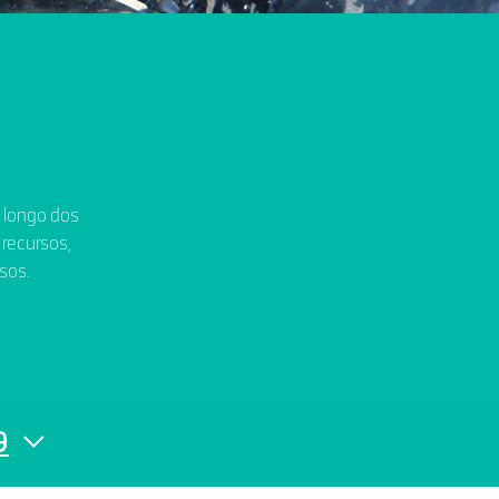
o longo dos
 recursos,
sos.
9