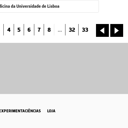
icina da Universidade de Lisboa
3
4
5
6
7
8
...
32
33
«
»
EXPERIMENTACIÊNCIAS
LOJA