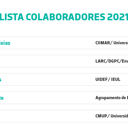
LISTA COLABORADORES 202
leixo
CIIMAR/ Univers
LARC/DGPC/EnvA
s
UIDEF/ IEUL
te
Agrupamento de E
CMUP/ Universid