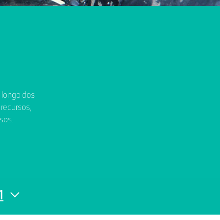
o longo dos
 recursos,
sos.
1