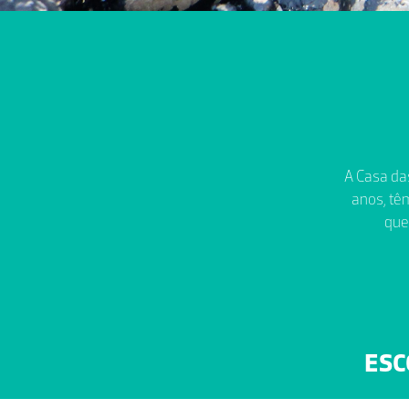
A Casa das
anos, têm
que
ESC