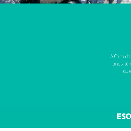
A Casa das
anos, têm
que
ESC