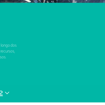
o longo dos
 recursos,
sos.
2