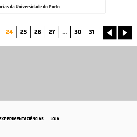
ncias da Universidade do Porto
24
25
26
27
...
30
31
«
»
EXPERIMENTACIÊNCIAS
LOJA