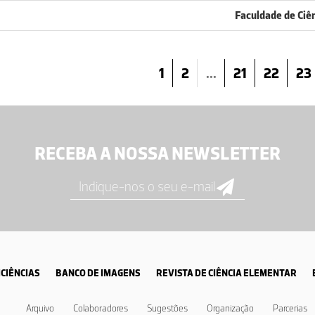
Faculdade de Ciê
1
2
...
21
22
23
RECEBA A NOSSA NEWSLETTER
CIÊNCIAS
BANCO DE IMAGENS
REVISTA DE CIÊNCIA ELEMENTAR
Arquivo
Colaboradores
Sugestões
Organização
Parcerias