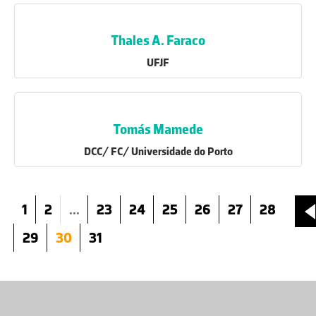
Thales A. Faraco
UFJF
Tomás Mamede
DCC/ FC/ Universidade do Porto
1
2
...
23
24
25
26
27
28
29
30
31