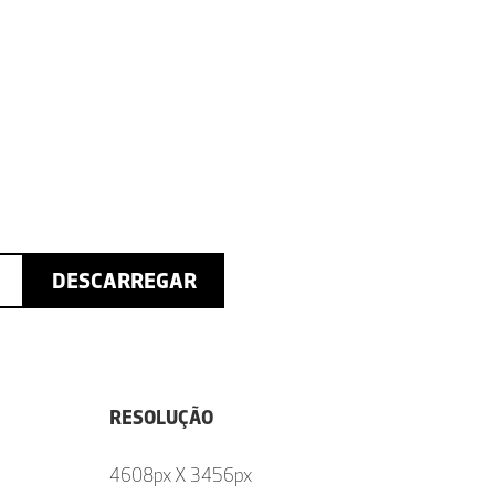
DESCARREGAR
RESOLUÇÃO
4608px X 3456px