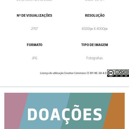
Nº DE VISUALIZAÇÕES
RESOLUÇÃO
2157
6000px X 4000px
FORMATO
TIPO DE IMAGEM
.JPG
Fotografias
Licença de utilização Creative Commons CC BY-NC-SA 4.0