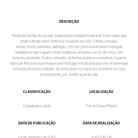
DESCRIÇÃO
Planta da Família
Aizoaceae.
Subarbusto rastejante e perene. Com caules que
podem atingir vários metros e enraízam nos nós. Folhas carnudas,
eretas/ereto-patentes, oblongas, com secção transversal em triângulo
equilátero e ápice agudo. Flores solitárias, amarelas ou cor-de-rosa, com
estames amarelos. Frutos carnudos, de forma ovoide e comestíveis. Espécie
nativa de África do Sul e invasora em Portugal. Introduzida para fins ornamentais
e fixação de dunas e taludes. Acarreta diversos impactes económicos e nos
ecossistemas, p.e., acidificação do solo.
CLASSIFICAÇÃO
LOCALIZAÇÃO
Carpobrotus edulis
Foz do Douro (Porto)
DATA DE PUBLICAÇÃO
DATA DE REALIZAÇÃO
29 de Setembro de 2022
2022-06-04