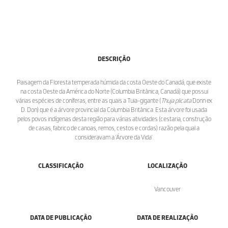
DESCRIÇÃO
Paisagem da Floresta temperada húmida da costa Oeste do Canadá, que existe
na costa Oeste da América do Norte (Columbia Britânica, Canadá) que possui
várias espécies de coníferas, entre as quais a Tuia-gigante (
Thuja plicata
Donn ex
D. Don) que é a árvore provincial da Columbia Britânica. Esta árvore foi usada
pelos povos indígenas desta região para várias atividades (cestaria, construção
de casas, fabrico de canoas, remos, cestos e cordas) razão pela qual a
consideravam a 'Árvore da Vida'.
CLASSIFICAÇÃO
LOCALIZAÇÃO
Vancouver
DATA DE PUBLICAÇÃO
DATA DE REALIZAÇÃO