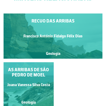
RECUO DAS ARRIBAS
Francisco António Fidalgo Félix Dias
Geologia
AS ARRIBAS DE SÃO
ARRIBAS
PEDRO DE MOEL
Francisco António Fidalgo
Joana Vanessa Silva Costa
Félix Dias
Geologia
Geologia