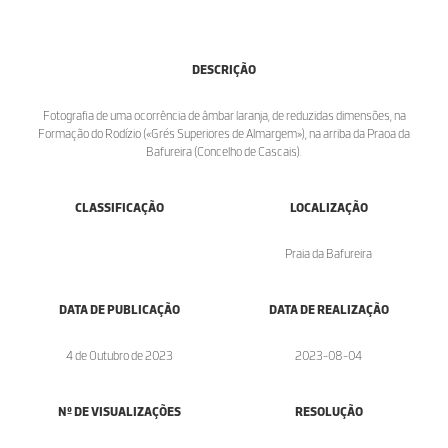
DESCRIÇÃO
Fotografia de uma ocorrência de âmbar laranja, de reduzidas dimensões, na
Formação do Rodízio («Grés Superiores de Almargem»), na arriba da Praoa da
Bafureira (Concelho de Cascais).
CLASSIFICAÇÃO
LOCALIZAÇÃO
Praia da Bafureira
DATA DE PUBLICAÇÃO
DATA DE REALIZAÇÃO
4 de Outubro de 2023
2023-08-04
Nº DE VISUALIZAÇÕES
RESOLUÇÃO