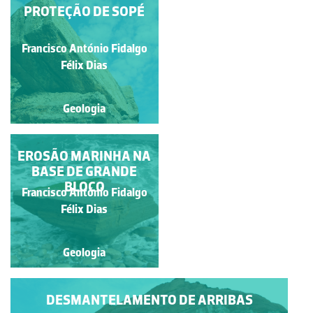
RECUO DAS ARRIBAS
PROTEÇÃO DE SOPÉ
Francisco António Fidalgo
Francisco António Fidalgo
Félix Dias
Félix Dias
Geologia
Geologia
UM LEIXÃO NA BAIXA
EROSÃO MARINHA NA
BASE DE GRANDE
DO OUTEIRO
BLOCO
Francisco António Fidalgo
Francisco António Fidalgo
Félix Dias
Félix Dias
Geologia
Geologia
DESMANTELAMENTO DE ARRIBAS