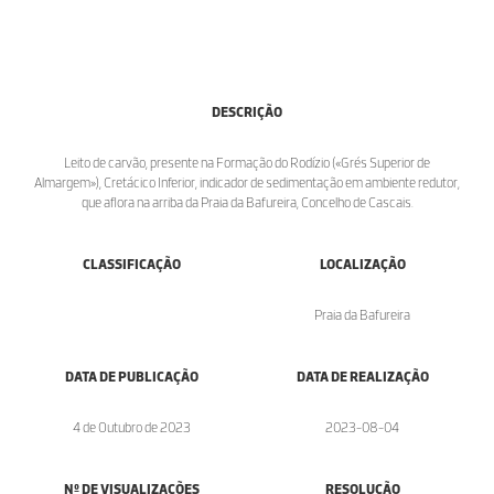
DESCRIÇÃO
Leito de carvão, presente na Formação do Rodízio («Grés Superior de
Almargem»), Cretácico Inferior, indicador de sedimentação em ambiente redutor,
que aflora na arriba da Praia da Bafureira, Concelho de Cascais.
CLASSIFICAÇÃO
LOCALIZAÇÃO
Praia da Bafureira
DATA DE PUBLICAÇÃO
DATA DE REALIZAÇÃO
4 de Outubro de 2023
2023-08-04
Nº DE VISUALIZAÇÕES
RESOLUÇÃO