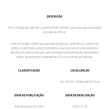
DESCRIÇÃO
Tema: Energia dos eletrões no átomo (FQA- 10ºano) -para uma aula ou atividade
de Clube da ciência.
O gás (Ar ou Ne) contido numa ampola de plasma, contendo um contacto de
grafite, é submetido a alta tensão elétrica, que irá provocar a excitação dos
eletrões dos átomos dos gás, que é ionizado. Na desexcitação, são emitidos
fotões. Aproximando a lâmpada de LED, esta acende, por indução.
CLASSIFICAÇÃO
LOCALIZAÇÃO
Esc. B e Sec. de Miranda do Corvo
DATA DE PUBLICAÇÃO
DATA DE REALIZAÇÃO
4 de Novembro de 2023
2023-11-02