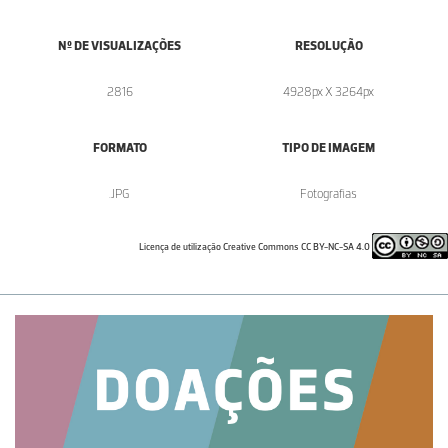
Nº DE VISUALIZAÇÕES
RESOLUÇÃO
2816
4928px X 3264px
FORMATO
TIPO DE IMAGEM
.JPG
Fotografias
Licença de utilização Creative Commons CC BY-NC-SA 4.0