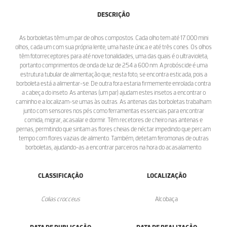
DESCRIÇÃO
As borboletas têm um par de olhos compostos. Cada olho tem até 17.000 mini
olhos, cada um com sua própria lente, uma haste única e até três cones. Os olhos
têm fotorreceptores para até nove tonalidades, uma das quais é o ultravioleta,
portanto comprimentos de onda de luz de 254 a 600 nm. A probóscide é uma
estrutura tubular de alimentação que, nesta foto, se encontra esticada, pois a
borboleta está a alimentar-se. De outra fora estaria firmemente enrolada contra
a cabeça do inseto. As antenas (um par) ajudam estes insetos a encontrar o
caminho e a localizam-se umas às outras. As antenas das borboletas trabalham
junto com sensores nos pés como ferramentas essenciais para encontrar
comida, migrar, acasalar e dormir. Têm recetores de cheiro nas antenas e
pernas, permitindo que sintam as flores cheias de néctar impedindo que percam
tempo com flores vazias de alimento. Também, detetam feromonas de outras
borboletas, ajudando-as a encontrar parceiros na hora do acasalamento.
CLASSIFICAÇÃO
LOCALIZAÇÃO
Colias crocceus
Alcobaça