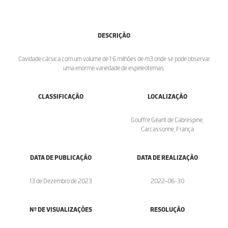
DESCRIÇÃO
Cavidade cársica com um volume de 1.6 milhões de m3 onde se pode observar
uma enorme variedade de espeleotemas.
CLASSIFICAÇÃO
LOCALIZAÇÃO
Gouffre Géant de Cabrespine,
Carcassonne, França
DATA DE PUBLICAÇÃO
DATA DE REALIZAÇÃO
13 de Dezembro de 2023
2022-06-30
Nº DE VISUALIZAÇÕES
RESOLUÇÃO