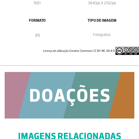
1681
3840px X 2560px
FORMATO
TIPO DE IMAGEM
.jpg
Fotografias
Licença de utilização Creative Commons CC BY-NC-SA 4.0
IMAGENS RELACIONADAS