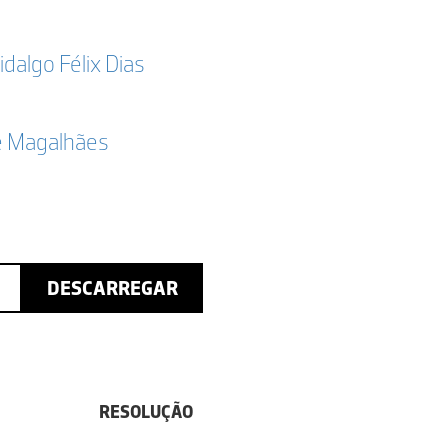
idalgo Félix Dias
e Magalhães
DESCARREGAR
RESOLUÇÃO