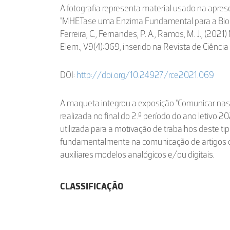
A fotografia representa material usado na aprese
"MHETase uma Enzima Fundamental para a Biod
Ferreira, C., Fernandes, P. A., Ramos, M. J., (202
Elem., V9(4):069, inserido na Revista de Ciênci
DOI:
http://doi.org/10.24927/rce2021.069
A maqueta integrou a exposição "Comunicar nas C
realizada no final do 2.º período do ano letivo
utilizada para a motivação de trabalhos deste ti
fundamentalmente na comunicação de artigos c
auxiliares modelos analógicos e/ou digitais.
CLASSIFICAÇÃO