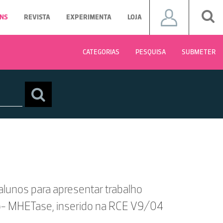
NS
REVISTA
EXPERIMENTA
LOJA
CATEGORIAS
PESQUISA
SUBMETER
alunos para apresentar trabalho
o- MHETase, inserido na RCE V9/04