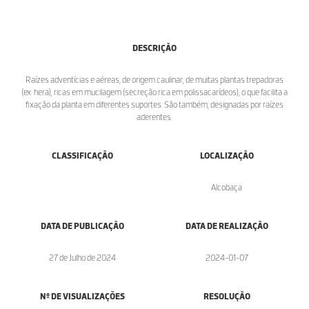
DESCRIÇÃO
Raízes adventícias e aéreas, de origem caulinar, de muitas plantas trepadoras
(ex: hera), ricas em mucilagem (secreção rica em polissacarídeos), o que facilita a
fixação da planta em diferentes suportes. São também, designadas por raízes
aderentes.
CLASSIFICAÇÃO
LOCALIZAÇÃO
Alcobaça
DATA DE PUBLICAÇÃO
DATA DE REALIZAÇÃO
27 de Julho de 2024
2024-01-07
Nº DE VISUALIZAÇÕES
RESOLUÇÃO