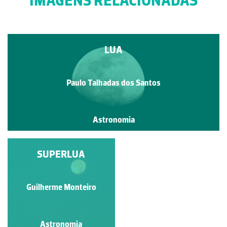
IMAGENS RELACIONADAS
LUA
Paulo Talhadas dos Santos
Astronomia
SUPERLUA
LUA
Paulo Talhadas dos Santos
Guilherme Monteiro
Astronomia
Astronomia