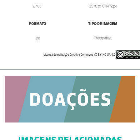
2703
3578px X 4472px
FORMATO
TIPO DE IMAGEM
.jpg
Fotografias
Licença de utilização Creative Commons CC BY-NC-SA 4.0