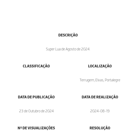
DESCRIÇÃO
Super Lua de Agosto de 2024.
CLASSIFICAÇÃO
LOCALIZAÇÃO
Terrugem, Elvas, Portalegre
DATA DE PUBLICAÇÃO
DATA DE REALIZAÇÃO
23 de Outubro de 2024
2024-08-19
Nº DE VISUALIZAÇÕES
RESOLUÇÃO