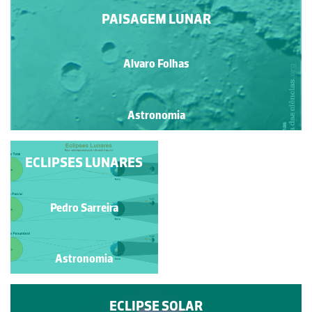
PAISAGEM LUNAR
Alvaro Folhas
Astronomia
ECLIPSES LUNARES
PÔR DA LUA
Joao Carlos Gomes
Pedro Sarreira
Astronomia
Astronomia
ECLIPSE SOLAR