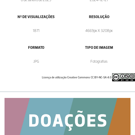
Nº DE VISUALIZAÇÕES
RESOLUÇÃO
1871
4669px X 3208px
FORMATO
TIPO DE IMAGEM
.JPG
Fotografias
Licença de utilização Creative Commons CC BY-NC-SA 4.0