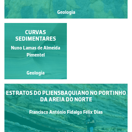
Geologia
DACTYLIOCERAS
CURVAS
SEMICELATUM
SEDIMENTARES
Francisco António Fidalgo
Nuno Lamas de Almeida
Félix Dias
Pimentel
Geologia
Geologia
ESTRATOS DO PLIENSBAQUIANO NO PORTINHO
DA AREIA DO NORTE
Francisco António Fidalgo Félix Dias