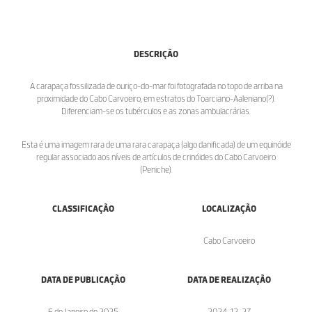
DESCRIÇÃO
A carapaça fossilizada de ouriço-do-mar foi fotografada no topo de arriba na
proximidade do Cabo Carvoeiro, em estratos do Toarciano-Aaleniano(?).
Diferenciam-se os tubérculos e as zonas ambulacrárias.
Esta é uma imagem rara de uma rara carapaça (algo danificada) de um equinóide
regular associado aos níveis de artículos de crinóides do Cabo Carvoeiro
(Peniche).
CLASSIFICAÇÃO
LOCALIZAÇÃO
Cabo Carvoeiro
DATA DE PUBLICAÇÃO
DATA DE REALIZAÇÃO
6 de Janeiro de 2025
2024-12-27