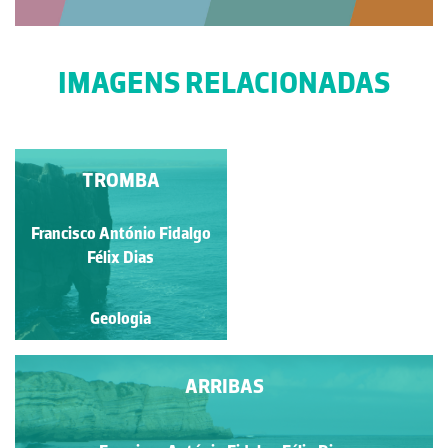
IMAGENS RELACIONADAS
ESPINHO DE
TROMBA
ECHINODERMATA
(ECHINOIDEA)
Francisco António Fidalgo
Francisco António Fidalgo
FOSSILIZADO
Félix Dias
Félix Dias
Geologia
Geologia
ARRIBAS