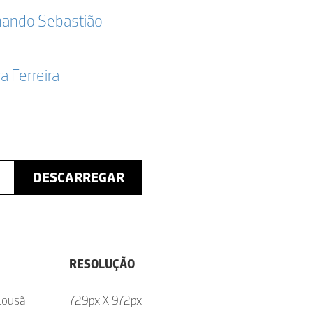
rnando Sebastião
ra Ferreira
DESCARREGAR
RESOLUÇÃO
 Lousã
729px X 972px