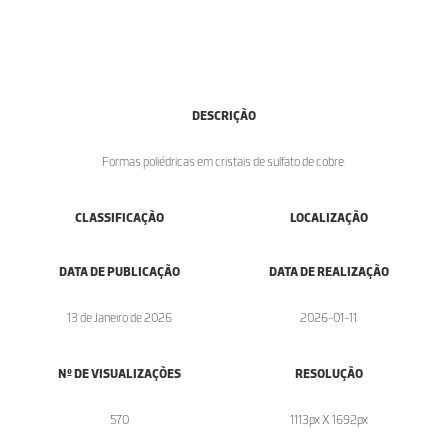
DESCRIÇÃO
Formas poliédricas em cristais de sulfato de cobre.
CLASSIFICAÇÃO
LOCALIZAÇÃO
DATA DE PUBLICAÇÃO
DATA DE REALIZAÇÃO
13 de Janeiro de 2026
2026-01-11
Nº DE VISUALIZAÇÕES
RESOLUÇÃO
570
1113px X 1692px