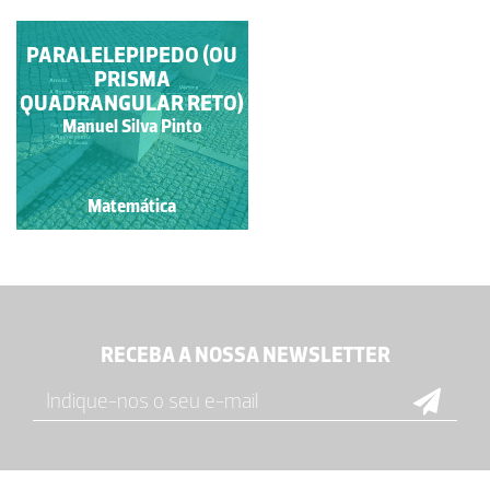
PARALELEPIPEDO (OU
SÓLIDOS
GEOMÉTRICOS
PRISMA
QUADRANGULAR RETO)
Associação Atractor -
Manuel Silva Pinto
Matemática Interactiva
Matemática
Matemática
RECEBA A NOSSA NEWSLETTER