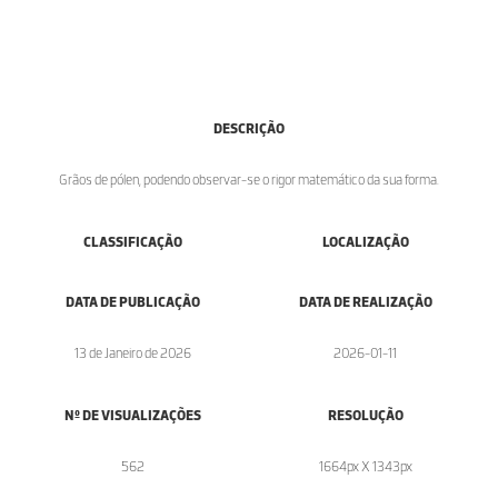
DESCRIÇÃO
Grãos de pólen, podendo observar-se o rigor matemático da sua forma.
CLASSIFICAÇÃO
LOCALIZAÇÃO
DATA DE PUBLICAÇÃO
DATA DE REALIZAÇÃO
13 de Janeiro de 2026
2026-01-11
Nº DE VISUALIZAÇÕES
RESOLUÇÃO
562
1664px X 1343px