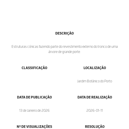
DESCRIÇÃO
Estruturas cónicas fazendo parte do revestimento externo do tronco de uma
árvore de grande porte.
CLASSIFICAÇÃO
LOCALIZAÇÃO
Jardim Botânico do Porto
DATA DE PUBLICAÇÃO
DATA DE REALIZAÇÃO
13 de Janeiro de 2026
2026-01-11
Nº DE VISUALIZAÇÕES
RESOLUÇÃO