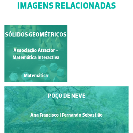
IMAGENS RELACIONADAS
SÓLIDOS GEOMÉTRICOS
MOINHOS
ALINHADOS
Ana Francisco | Fernando
Associação Atractor -
Matemática Interactiva
Sebastião
Matemática
Matemática
POÇO DE NEVE
Ana Francisco | Fernando Sebastião