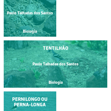
BLACKBIRD
Paulo Talhadas dos Santos
Paulo Talhadas dos Santos
Biologia
Biologia
TENTILHÃO
Paulo Talhadas dos Santos
Biologia
PERNILONGO OU
ÍBIS-PRETO
PERNA-LONGA