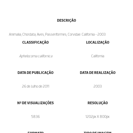
DESCRIÇÃO
Animalia; Chordata; Aves; Passeriformes; Corvidae. California - 2003
CLASSIFICAÇÃO
LOCALIZAÇÃO
Aphelocoma californica
California
DATA DE PUBLICAÇÃO
DATA DE REALIZAÇÃO
26 de Julho de 2011
2003
Nº DE VISUALIZAÇÕES
RESOLUÇÃO
5836
1202px X 800px