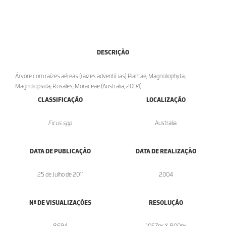
DESCRIÇÃO
Árvore com raízes aéreas (raizes adventícias) Plantae; Magnoliophyta;
Magnoliopsida; Rosales; Moraceae (Australia, 2004)
CLASSIFICAÇÃO
LOCALIZAÇÃO
Ficus spp.
Australia
DATA DE PUBLICAÇÃO
DATA DE REALIZAÇÃO
25 de Julho de 2011
2004
Nº DE VISUALIZAÇÕES
RESOLUÇÃO
8694
1067px X 800px