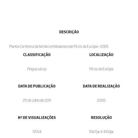
DESCRIÇÃO
Planta Carnívora da famíia Lentibulariaceae Picos da Europa- 2005
CLASSIFICAÇÃO
LOCALIZAÇÃO
Pinguicula sp.
Picos da Europa
DATA DE PUBLICAÇÃO
DATA DE REALIZAÇÃO
25 de Julho de 2011
2005
Nº DE VISUALIZAÇÕES
RESOLUÇÃO
5554
1067px X 800px