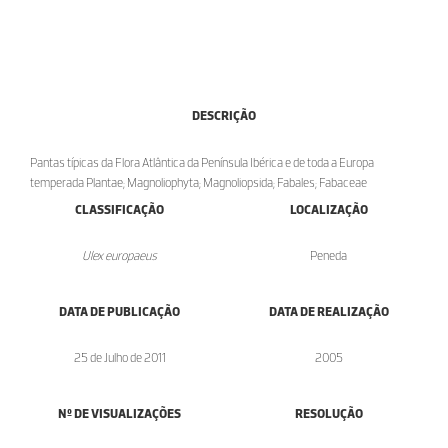
DESCRIÇÃO
Pantas típicas da Flora Atlântica da Península Ibérica e de toda a Europa
temperada Plantae; Magnoliophyta; Magnoliopsida; Fabales; Fabaceae
CLASSIFICAÇÃO
LOCALIZAÇÃO
Ulex europaeus
Peneda
DATA DE PUBLICAÇÃO
DATA DE REALIZAÇÃO
25 de Julho de 2011
2005
Nº DE VISUALIZAÇÕES
RESOLUÇÃO