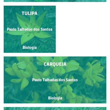
TROMBETA-DO-
TULIPA
DIABO
Paulo Talhadas dos Santos
Paulo Talhadas dos Santos
Biologia
Biologia
CARQUEJA
Paulo Talhadas dos Santos
Biologia