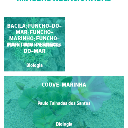
PLANTAS DE DUNAS E
BACILA; FUNCHO-DO-
MAR; FUNCHO-
AREAIS
MARINHO; FUNCHO-
Rubim Manuel Almeida da
MARÍTIMO; PERREXIL-
Paulo Talhadas dos Santos
Silva
DO-MAR
Biologia
Biologia
COUVE-MARINHA
Paulo Talhadas dos Santos
Biologia