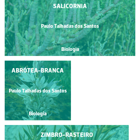
SALICORNIA
Paulo Talhadas dos Santos
Biologia
ABRÓTEA-BRANCA
FETOS EPÍFITOS
Paulo Talhadas dos Santos
Paulo Talhadas dos Santos
Biologia
Biologia
ZIMBRO-RASTEIRO