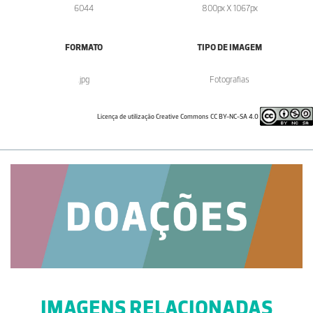
6044
800px X 1067px
FORMATO
TIPO DE IMAGEM
.jpg
Fotografias
Licença de utilização Creative Commons CC BY-NC-SA 4.0
IMAGENS RELACIONADAS