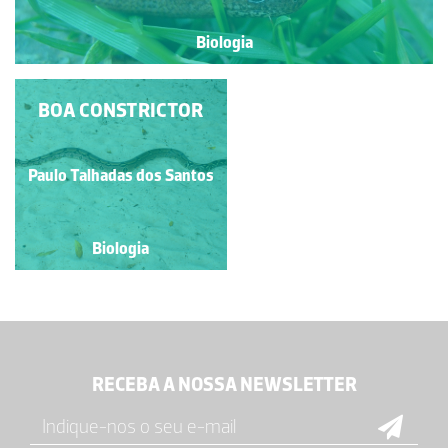
Biologia
BOA CONSTRICTOR
SARDÃO
Paulo Talhadas dos Santos
Paulo Talhadas dos Santos
Biologia
Biologia
RECEBA A NOSSA NEWSLETTER