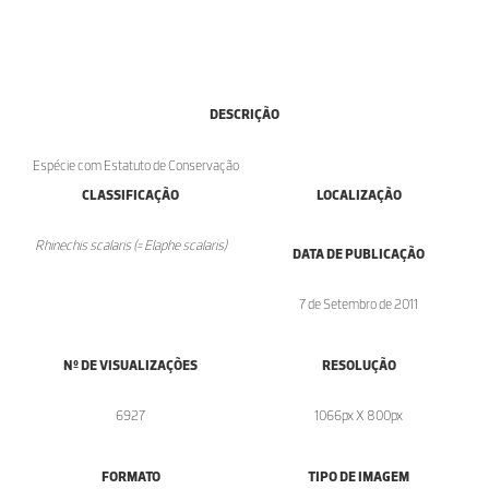
DESCRIÇÃO
Espécie com Estatuto de Conservação
CLASSIFICAÇÃO
LOCALIZAÇÃO
Rhinechis scalaris (= Elaphe scalaris)
DATA DE PUBLICAÇÃO
7 de Setembro de 2011
Nº DE VISUALIZAÇÕES
RESOLUÇÃO
6927
1066px X 800px
FORMATO
TIPO DE IMAGEM