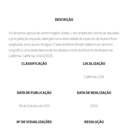
DESCRIÇÃO
Os desertos apesar de serem regiões áridas, com amplitudes térmicas elevadas
e precipitação reduzida, albergam uma diversidade de espécies de fauna e flora
adaptadas à escassez de água. O Vale da Morte (Death Valley) é um deserto
orográfico, uma árida depressão localizada a norte do Deserto de Mojave na
Califórnia. Califórnia, USA (2003).
CLASSIFICAÇÃO
LOCALIZAÇÃO
Califórnia, USA
DATA DE PUBLICAÇÃO
DATA DE REALIZAÇÃO
18 de Outubro de 2011
2003
Nº DE VISUALIZAÇÕES
RESOLUÇÃO