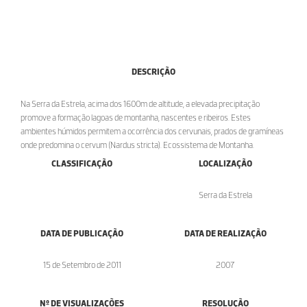
DESCRIÇÃO
Na Serra da Estrela, acima dos 1600m de altitude, a elevada precipitação
promove a formação lagoas de montanha, nascentes e ribeiros. Estes
ambientes húmidos permitem a ocorrência dos cervunais, prados de gramíneas
onde predomina o cervum (Nardus stricta). Ecossistema de Montanha.
CLASSIFICAÇÃO
LOCALIZAÇÃO
Serra da Estrela
DATA DE PUBLICAÇÃO
DATA DE REALIZAÇÃO
15 de Setembro de 2011
2007
Nº DE VISUALIZAÇÕES
RESOLUÇÃO