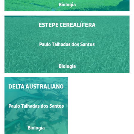
Biologia
ESTEPE CEREALÍFERA
Paulo Talhadas dos Santos
Biologia
DELTA AUSTRALIANO
PRADO DE
MONTANHA
Paulo Talhadas dos Santos
Paulo Talhadas dos Santos
Biologia
Biologia