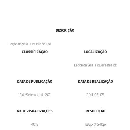
DESCRIÇÃO
Lagoa da Vela | Figueira da Foz
CLASSIFICAÇÃO
LOCALIZAÇÃO
Lagoa da Vela | Figueira da Foz
DATA DE PUBLICAÇÃO
DATA DE REALIZAÇÃO
16 de Setembro de 2011
2011-08-05
Nº DE VISUALIZAÇÕES
RESOLUÇÃO
4018
720px X 540px