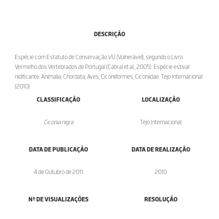
DESCRIÇÃO
Espécie com Estatuto de Conservação VU (Vulnerável), segundo o Livro
Vermelho dos Vertebrados de Portugal (Cabral et al., 2005). Espécie estival
nidificante. Animalia; Chordata; Aves; Ciconiiformes; Ciconiidae. Tejo Internacional
(2010).
CLASSIFICAÇÃO
LOCALIZAÇÃO
Ciconia nigra
Tejo Internacional
DATA DE PUBLICAÇÃO
DATA DE REALIZAÇÃO
4 de Outubro de 2011
2010
Nº DE VISUALIZAÇÕES
RESOLUÇÃO