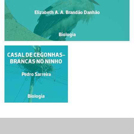
Elizabeth A. A. Brandão Danhão
Biologia
CASAL DE CEGONHAS-
AS CEGONHAS
BRANCAS NO NINHO
VOLTARAM
Paulo Cunha
Pedro Sarreira
Biologia
Biologia