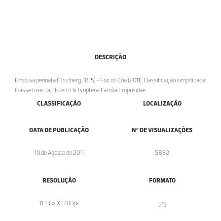
DESCRIÇÃO
Empusa pennata (Thunberg, 1815) - Foz do Côa (2011). Classificação simplificada:
Classe Insecta, Ordem Dictyoptera, Família Empusidae.
CLASSIFICAÇÃO
LOCALIZAÇÃO
DATA DE PUBLICAÇÃO
Nº DE VISUALIZAÇÕES
10 de Agosto de 2011
5832
RESOLUÇÃO
FORMATO
1133px X 1700px
.jpg