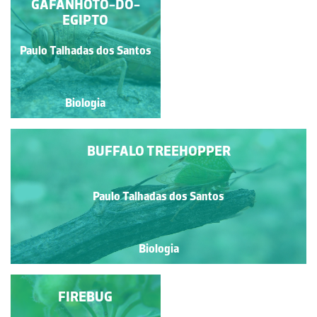
GAFANHOTO-DO-
FALSA-VESPA
EGIPTO
Paulo Talhadas dos Santos
Paulo Talhadas dos Santos
Biologia
Biologia
BUFFALO TREEHOPPER
Paulo Talhadas dos Santos
Biologia
PERCEVEJO-DAS-
FIREBUG
RISCAS