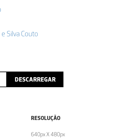
o
a e Silva Couto
DESCARREGAR
RESOLUÇÃO
640px X 480px