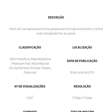
DESCRIÇÃO
Flores de Caesalpinia pulcherrima, pequena árvore tropical da América Central
onde é designada Flor-de-pavão.
CLASSIFICAÇÃO
LOCALIZAÇÃO
(Spermatophyta, Magnoliophytina
DATA DE PUBLICAÇÃO
(Angiospermae), Magnoliopsida
(Dicotyledoneae), Rosidae, Fabales,
Fabaceae)
18 de Junho de 2013
Nº DE VISUALIZAÇÕES
RESOLUÇÃO
5097
1700px X 1134px
FORMATO
TIPO DE IMAGEM