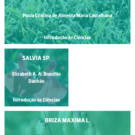
Paula Cristina de Almeida Maria Castelhano
Introdução às Ciências
FLORAÇÃO EM
SALVIA SP.
CARDO-MARÍTIMO
Francisco António Fidalgo
Elizabeth A. A. Brandão
Félix Dias
Danhão
Introdução às Ciências
Introdução às Ciências
BRIZA MAXIMA L.