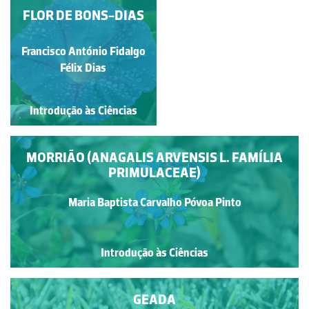
FLOR DE BONS-DIAS
PHRAGMITES
AUSTRALIS (CAV.)
STEUDEL
Rubim Manuel Almeida da
Francisco António Fidalgo
Félix Dias
Silva
Introdução às Ciências
Introdução às Ciências
MORRIÃO (ANAGALIS ARVENSIS L. FAMÍLIA
PRIMULACEAE)
Maria Baptista Carvalho Póvoa Pinto
Introdução às Ciências
GEADA