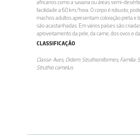
africanos como a savana ou áreas semi-desérti
facilidade a 60 km/hora. O corpo é robusto, pod
machos adultos apresentam coloração preta e 
são acastanhadas. Em vários países são criada
aproveitamento da pele, da carne, dos ovos e d
CLASSIFICAÇÃO
Classe: Aves; Ordem: Struthioniformes; Família: 
Struthio camelus