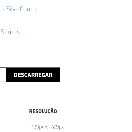
a e Silva Couto
 Santos
DESCARREGAR
RESOLUÇÃO
1729px X 1729px