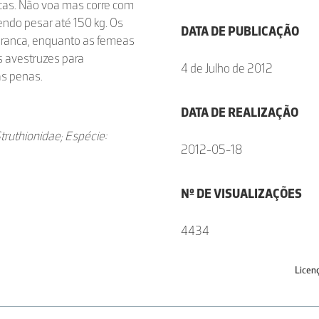
cas. Não voa mas corre com
endo pesar até 150 kg. Os
DATA DE PUBLICAÇÃO
branca, enquanto as femeas
s avestruzes para
4 de Julho de 2012
as penas.
DATA DE REALIZAÇÃO
Struthionidae; Espécie:
2012-05-18
Nº DE VISUALIZAÇÕES
4434
Licen