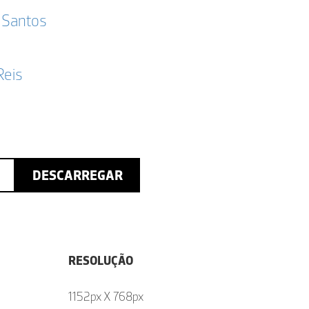
 Santos
Reis
DESCARREGAR
RESOLUÇÃO
1152px X 768px