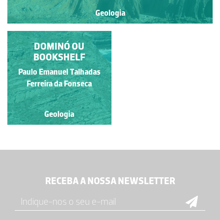
Geologia
DOBRAS DEITADAS
DOMINÓ OU
NA COSTA VICENTINA
BOOKSHELF
Paulo Emanuel Talhadas
Paulo Emanuel Talhadas
Ferreira da Fonseca
Ferreira da Fonseca
Geologia
Geologia
RECEBA A NOSSA NEWSLETTER