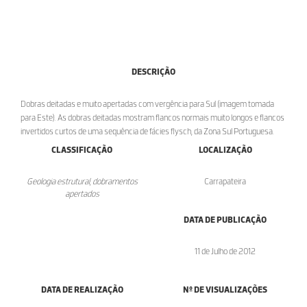
DESCRIÇÃO
Dobras deitadas e muito apertadas com vergência para Sul (imagem tomada
para Este). As dobras deitadas mostram flancos normais muito longos e flancos
invertidos curtos de uma sequência de fácies flysch, da Zona Sul Portuguesa.
CLASSIFICAÇÃO
LOCALIZAÇÃO
Geologia estrutural, dobramentos
Carrapateira
apertados
DATA DE PUBLICAÇÃO
11 de Julho de 2012
DATA DE REALIZAÇÃO
Nº DE VISUALIZAÇÕES