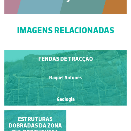
IMAGENS RELACIONADAS
FENDAS DE TRACÇÃO
Raquel Antunes
Geologia
SHEATH-FOLD OU
ESTRUTURAS
DOBRA EM BAÍNHA
DOBRADAS DA ZONA