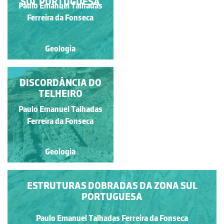
SUL PORTUGUESA
Paulo Emanuel Talhadas
Paulo Emanuel Talhadas
Ferreira da Fonseca
Ferreira da Fonseca
Geologia
Geologia
DISCORDÂNCIA DO
ESTRUTURAS
DOBRADAS DA ZONA
TELHEIRO
SUL PORTUGUESA
Paulo Emanuel Talhadas
Paulo Emanuel Talhadas
Ferreira da Fonseca
Ferreira da Fonseca
Geologia
Geologia
ESTRUTURAS DOBRADAS DA ZONA SUL
PORTUGUESA
Paulo Emanuel Talhadas Ferreira da Fonseca