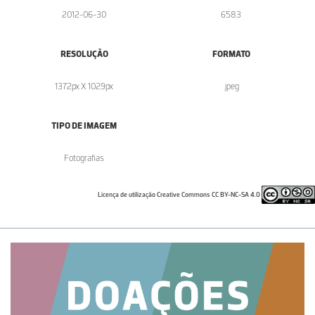
2012-06-30
6583
RESOLUÇÃO
FORMATO
1372px X 1029px
.jpeg
TIPO DE IMAGEM
Fotografias
Licença de utilização Creative Commons CC BY-NC-SA 4.0