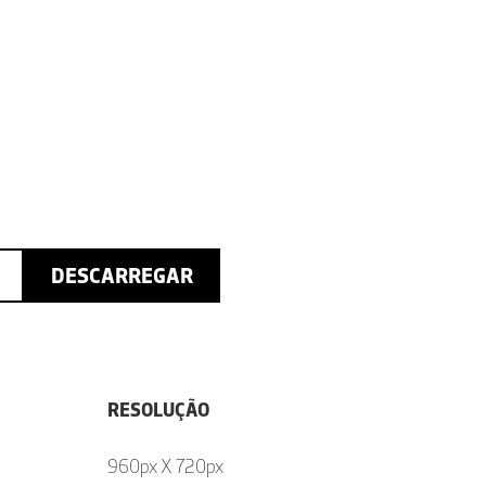
DESCARREGAR
RESOLUÇÃO
960px X 720px